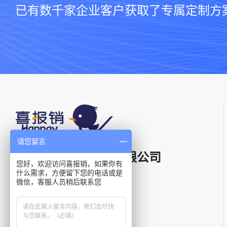
已有数千家企业客户获取了专属定制方
请您留言
上海星汉信息技术有限公司
您好，欢迎访问喜报销，如果你有
什么需求，方便留下您的电话或是
微信，客服人员稍后联系您
电话：
400-021-5799