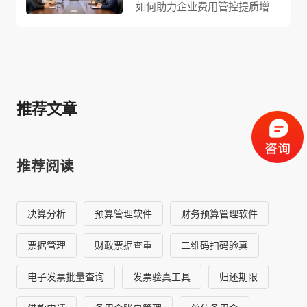
源。喜报销作为优质方案，完整
如何助力企业费用管控提质增
算，提供刚性拦截与柔性预警双
系，覆盖项目、财务、绩效、费
打通预算
效。针对传统费用核算停留在事
重管控机制；事中实现预算占
用等全维度。支持按部门、项
后对账、缺乏事前预算管控与事
用、扣减额度实时更新，审批人
目、费用类型多维度灵活编制预
中动态监督、数据更新滞后且易
员可一键驳回释放预算，所有调
算，执行环节自动校验额度（刚
出统计差错等痛点，系统打通事
整全程留痕；事后自动归集预算
性拦截/柔性预警），实现“无预
前预算编制、事中实时监控、事
总额、占用、剩余等核心指标，
推荐文章
算不开支、有预算不超支”；调
后数据分析全流程。搭载智能票
输出可视化
整流程规范化并保留轨迹；分析
据识别功能自动提取发票信息并
模块实时呈现预算总额、占用、
核验真伪，依托预设预算阈值自
剩余等数据，支持层层穿透查
推荐阅读
动预警拦截超额报销与突发性大
询，关联单据全程追溯。系统减
额支出，联动行程及历史消费数
少财务手工工作量，提升审核效
据交叉校验高频报销场景的支出
率，改变“重
决算分析
预算管理软件
财务预算管理软件
合理性。系统替代手工台账自动
汇总各部门、各项目花销数据，
票据管理
财政票据查重
二维码扫码验真
通过可视化数据看板直观展现费
用结构与变动趋势，结合历年费
电子发票批量查询
发票验真工具
归还期限
用大数据与经营淡旺季规律动态