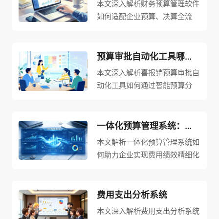
本文深入解析财务预算管理软件
如何适配企业预算、决算全流
程，助力企业实现精细化财务管
理。针对传统人工核对、线下统
计模式下审核流程冗长、预算执
预算审批自动化工具哪家好？喜报销智能预算分析，实现事前、事中、事后一体化管理
行松散、费用超支失控、数据反
本文深入解析喜报销预算审批自
馈滞后等核心痛点，专业软件覆
动化工具如何通过智能预算分
盖预算编制、执行管控、决算分
析，实现事前、事中、事后一体
析一体化智能体系。在预算编制
化管理，助力企业从根本上解决
环节支持部门、项目、费用类别
预算失控问题。针对企业普遍存
一体化预算管理系统：助力企业实现费用绩效精细化管控！
等多维度灵活编制与批量录入；
在的预算编制颗粒度粗、执行过
本文解析一体化预算管理系统如
在执行管控环节通过双重管控模
程缺少实时约束、超支问题事后
何助力企业实现费用绩效精细化
式（刚性拦截与柔性预警）从源
才暴露等痛点，喜报销依托大数
管控。针对传统预算管理下财务
头杜绝无预算开支与超额支出；
据与云计算技术搭建“点线面体”
逐笔核对耗时、执行偏离计划、
在决算分析环节自动统计预算占
全域动态预算监控体系。事前支
超支频发、数据反馈滞后等痛
费用支出分析系统
用、扣减、剩余等核心数据，生
持按年度、季度、月度及部门、
点，系统构建事前编制、事中控
成可视化报表并支持层层穿透溯
本文深入解析费用支出分析系统
项目、成本中心多维度拆分预
制、事后分析的全流程管控体