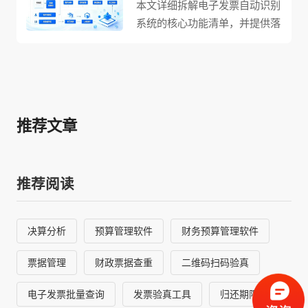
本文详细拆解电子发票自动识别
系统的核心功能清单，并提供落
地实操指南。针对传统人工核验
发票耗时费力、易出错等痛点，
系统以AI技术打通发票采集、识
别、校验、入账全流程。支持支
付宝、微信、拍照、扫描等多渠
推荐文章
道采集，兼容全电发票、增值税
发票、出租车票等全票种，精准
提取关键信息并自动完成价税分
推荐阅读
离；内置多重智能稽核规则（真
伪、重复、抬头、连号、逾期
等），可自定义组合与管控强
决算分析
预算管理软件
财务预算管理软件
度，实现“采集即稽核”；落地应
用只需梳理报销流程、配置校验
票据管理
财政票据查重
二维码扫码验真
规则、对接财务系统，并提供电
子化归档与SSL加密等安全保
电子发票批量查询
发票验真工具
归还期限