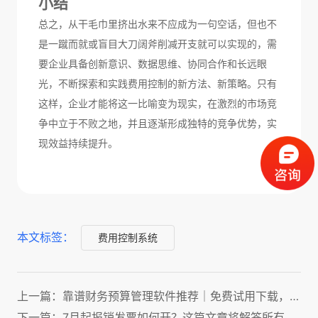
小结
总之，从干毛巾里挤出水来
不应成为一句空话，但也不
是一蹴而就或盲目大刀阔斧削减开支就可以实现的
，需
要企业具备创新意识、数据思维、协同合作和长远眼
光
，
不断探索和实践费用控制的新方法、新策略。只有
这样，企业才能
将这一比喻变为现实，
在激烈的市场竞
争中立于不败之地，
并且逐渐形成独特的竞争优势，
实
现效益持续提升。
本文标签：
费用控制系统
上一篇：靠谱财务预算管理软件推荐｜免费试用下载，适配企业预算、决算全流程
下一篇：7月起报销发票如何开？这篇文章将解答所有人的疑问！