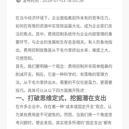
发布时间 : 2024-07-03 18:00:26
在当今经济环境下，企业面临着前所未有的竞争压力，
如何在有限的资源中实现效益最大化，成为企业家们关
注的焦点。其中，
费用控制系统
作为企业内部管理的重
要环节，
与
企业的发展和生存
息息相关
。有人形象地
指
出
，费用控制就像是从干毛巾里挤出水来，难度之大，
可想而知。
首先，我们要明确一个观念：费用控制并非简单
粗暴
的
削减开支。相反，它是一种科学的、有策略的管理方
法。从干毛巾里挤出水，需要的不仅仅是
蛮力
，更需要
技巧。
具体可以从以下四方面展开陈述：
一、打破思维定式，挖掘潜在
支出
在许多企业中，存在着一种
“
成本或固定开支
”观念，认
为某些费用是不可避免的。然而，当我们换一个角度思
考问题时，便会发现，其实很多所谓的“固定
支出
”都有