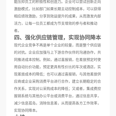
能
压抑
员工的积极性和创造力。企业可以尝试创新
正向
激励
模式，
比如部门如果长期主动控制成本，可以获得
相应绩效激励，分享到效益提升的成果，从而激发内部
活力，
让每一位员工都成为节支增效的参与者和推动
者。
四、强化供应链管理，实现协同降本
现代企业竞争不再是单个企业的较量，而是整个供应链
的对抗。企业应加强与上下游合作伙伴的沟通协作，共
同推进成本控制。例如，通过
喜报销，在差旅预定时使
用自动比价功能，预定更具有性价比的车次或酒店，实
现差旅成本的降低；也可以通过喜报销，与其他差旅供
应商或企业采购消费平台进行合作，
建立长期稳定的合
作关系，实现
对公
采购成本的降低；
又或者，集成费控
报销系统与其他办公平台或消费平台，
通过信息共享，
减少信息孤岛，消除信息差，从而提高各方工作效率，
实现协同降本。