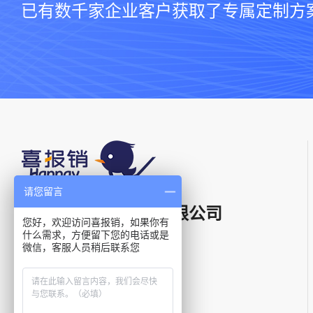
已有数千家企业客户获取了专属定制方
请您留言
上海星汉信息技术有限公司
您好，欢迎访问喜报销，如果你有
什么需求，方便留下您的电话或是
微信，客服人员稍后联系您
电话：
400-021-5799