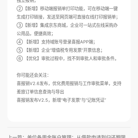
独立报销；
②【新增】移动端报销单打印功能，可在移动端一键
生成打印链接，发送至网页端可直接在线打印报销单；
③【新增】集成京东商城，企业可一站式在线采购办
公用品，便捷高效；
④ 【新增】支持域账号登录喜报APP端；
⑤ 【新增】企业“增值税专用发票”开票信息；
⑥ 【优化】审批过程中，找不到审批人和审批条件。
你可能还会关注：
喜报销V2.6发布，优化费用报销与工作审批菜单，支持
差旅订单信息查询与导出
喜报销发布V2.5，新增“电子发票”与“记账凭证”
上一篇：单位备用金账户管理：从借款申请到归还期限全面指南