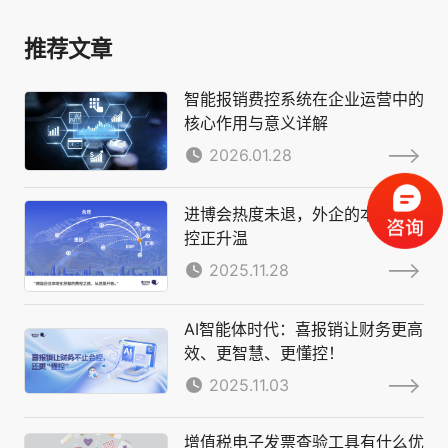
务、一键批量催票、快速关联预
统间数据壁垒，覆盖费用申请、
付完成冲销）、商旅服务场景
推荐文章
发票真伪核验、防重复报销、预
（对接携程、滴滴等平台实现统
算额度校验、流程自动审批、自
一对公结算、员工免垫资、源头
智能报销费控系统在企业运营中的
动付款、凭证生成及数据回传全
严控超标
核心作用与意义详解
链路。系统将传统人工逐单审核
优化为智能筛查与人工重点核查
2026.01.28
相结合的新模式，可无缝对接企
业现有系统实现快速落地，有效
进博会热度未退，外企的本地化费
缩短审核与报销周期，精简基础
控正升温
审核人力
2025.11.28
AI智能体时代：喜报销让财务更高
效、更智慧、更懂控！
2025.11.03
增值税电子发票查验工具有什么优