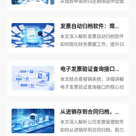
从借款申请到归还期限提供全面
指南。针对金税四期大数据监管
下长期挂账备用金属于税务重点
风控科目、频繁公转私易触发银
发票自动归档软件：简化财务票据工作，提升归档效率！
行可疑交易监测的严峻形势，文
本文深入解析发票自动归档软件
章系统拆解备用金账户开立、借
如何简化财务票据工作，提升归
款限额、定额标准、归还期限、
档效率。针对纸质凭证堆积、调
结算工具五大核心维度的管控要
阅耗时、保管难度大等传统档案
求。明确单位需单独开立备用金
管理痛点，以及会计档案电子化
电子发票验证查询接口功能说明与使用指南
专用账户、严格区分对公结算卡
新规与全电发票全面普及带来的
本文结合喜报销系统，详细讲解
与私人银行卡、结合日常零星开
合规要求，发票自动归档软件打
电子发票验证查询接口的核心功
支规模核定定额备用金并设置单
造集票据采集、智能核验、自动
能与实操要点。针对传统人工发
笔单日限额、公务办结后15个工
归档、云端存储于一体的全流程
票核验效率低下、易疏漏、重复
作日内完成核销、股东及员工借
解决方案。支持拍照、扫描、微
报销与虚假发票难以防范等痛
从进销存到合同归档，公司发票管理软件助力企业合规经营
款年度终了前全额归还等具体规
信/支付宝导入等多元化采集方
点，喜报销系统深度对接电子发
范。同时介绍数字化备用金解决
本文深入解析公司发票管理软件
式，精准识别增值税专票、全电
票验证查询接口，搭载成熟的AI
方案在虚拟卡动态资金池、自动
如何从进销存到合同归档，助力
发票、车票、定额发票等全品类
识票技术，全面兼容增值税发
匹配