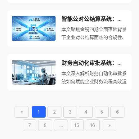
企业实现合规经营。针对金税四
票据并自动价税分离；搭载多重
票、全电发票、交通票据等各类
期全面落地、数电票广泛普及背
智能稽核规则，可自动完成真
票种。接口自动抓取发票号码、
景下，企业开票分散、进销存与
智能公对公结算系统：推动企业对公结算业务数字化升级！
伪、重复报销、抬头、连号、逾
开票日期、金额等关键信息，先
发票数据独立、财务对账繁琐等
期等多维度校验，企业可灵活调
本文聚焦金税四期全面落地背景
通过数据比对筛查重复报销票
痛点，公司发票管理软件搭建全
整管控强度。在归档存储环节，
下企业对公结算面临的合规性、
据，再直连税务官方渠道完成真
流程智能管理体系，适配各类日
实现发票
精细化与高效性新标准，深入解
伪核验，检测出异常发票即实时
常票据场景，支持多种便捷录入
析智能公对公结算系统如何推动
警示并拦截。同时支持按需开启
方式与全面票据核验能力，灵活
企业对公结算业务数字化升级。
财务自动化审批系统：赋能企业财务流程高效运转，实现降本增效！
抬头、连号、逾期等多项校验并
调整管控尺度，从源头规避票据
针对传统人工线下结算模式粗放
自主调整管控力度，实现发票采
本文深入解析财务自动化审批系
风险。同时打通进销存、合同与
松散、资金票据信息不符、财税
集与稽核一体化，核验完成后联
统如何赋能企业财务流程高效运
票据数据壁垒，实现业务、合
合规风险潜藏等痛点，系统重构
动电子化归
转，实现降本增效。针对传统财
同、发票数据互联互通，完成票
企业资金往来管理模式，搭建全
务审批依赖线下单据传递、人工
据与合同电子化集中归档，契合
链路一体化数字化管理体系，覆
核对与逐级签字导致的效率低
数电票时代无纸化办公要求，实
盖采购与合同管理（线上创建采
«
1
2
3
4
5
6
下、数据错漏、合规风险高等痛
现业务、财务、税务三流合一，
购单据、批量导入明细、绑定供
点，系统依托OCR识别与智能
助力企业从粗放式人工管理升级
7
8
...
15
16
»
应商、智能约束付款额度）、高
规则引擎核心技术，打通企业
为精细化
频账务处理（自动归集未到票账
OA、ERP、网银、财务记账系